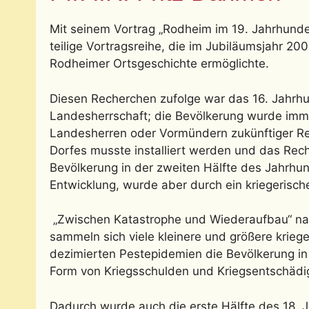
Mit seinem Vortrag „Rodheim im 19. Jahrhunde
teilige Vortragsreihe, die im Jubiläumsjahr 
Rodheimer Ortsgeschichte ermöglichte.
Diesen Recherchen zufolge war das 16. Jahrhu
Landesherrschaft; die Bevölkerung wurde im
Landesherren oder Vormündern zukünftiger Re
Dorfes musste installiert werden und das Rech
Bevölkerung in der zweiten Hälfte des Jahrhun
Entwicklung, wurde aber durch ein kriegerisches
„Zwischen Katastrophe und Wiederaufbau“ nann
sammeln sich viele kleinere und größere krie
dezimierten Pestepidemien die Bevölkerung i
Form von Kriegsschulden und Kriegsentschädi
Dadurch wurde auch die erste Hälfte des 18.