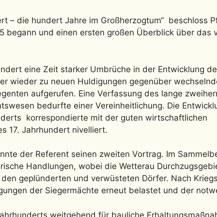
rt – die hundert Jahre im Großherzogtum“ beschloss Pfr
2005 begann und einen ersten großen Überblick über da
ndert eine Zeit starker Umbrüche in der Entwicklung de
mer wieder zu neuen Huldigungen gegenüber wechseln
genten aufgerufen. Eine Verfassung des lange zweiher
tswesen bedurfte einer Vereinheitlichung. Die Entwickl
derts korrespondierte mit der guten wirtschaftlichen
 17. Jahrhundert nivelliert.
te der Referent seinen zweiten Vortrag. Im Sammelbegr
gerische Handlungen, wobei die Wetterau Durchzugsgebie
n den geplünderten und verwüsteten Dörfer. Nach Krie
gungen der Siegermächte erneut belastet und der notw
 Jahrhunderts weitgehend für bauliche Erhaltungsmaßn