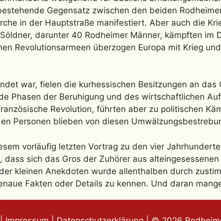
r bestehende Gegensatz zwischen den beiden Rodheimer
rche in der Hauptstraße manifestiert. Aber auch die K
 Söldner, darunter 40 Rodheimer Männer, kämpften im 
hen Revolutionsarmeen überzogen Europa mit Krieg und
det war, fielen die kurhessischen Besitzungen an da
de Phasen der Beruhigung und des wirtschaftlichen Auf
ranzösische Revolution, führten aber zu politischen 
den Personen blieben von diesen Umwälzungsbestrebun
esem vorläufig letzten Vortrag zu den vier Jahrhundert
n, dass sich das Gros der Zuhörer aus alteingesessenen 
er kleinen Anekdoten wurde allenthalben durch zusti
enaue Fakten oder Details zu kennen. Und daran mangel
|
Impressum
|
Datenschutzerklärung
| © 2026 Rodheime