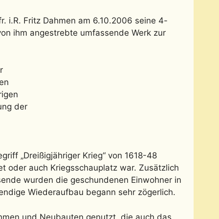
. i.R. Fritz Dahmen am 6.10.2006 seine 4-
s von ihm angestrebte umfassende Werk zur
r
den
rigen
ung der
iff „Dreißigjähriger Krieg“ von 1618-48
t oder auch Kriegsschauplatz war. Zusätzlich
gsende wurden die geschundenen Einwohner in
endige Wiederaufbau begann sehr zögerlich.
ahmen und Neubauten genutzt, die auch das